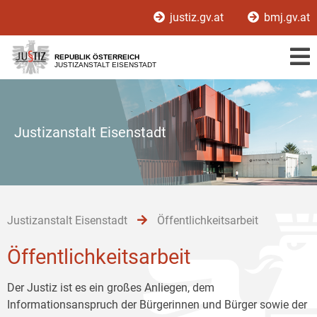
Zur
Zum
Zum
justiz.gv.at
bmj.gv.at
Hauptnavigation
Inhalt
Untermenü
[1]
[2]
[3]
REPUBLIK ÖSTERREICH
JUSTIZANSTALT EISENSTADT
Justizanstalt Eisenstadt
Justizanstalt Eisenstadt
Öffentlichkeitsarbeit
Öffentlichkeitsarbeit
Der Justiz ist es ein großes Anliegen, dem
Informationsanspruch der Bürgerinnen und Bürger sowie der