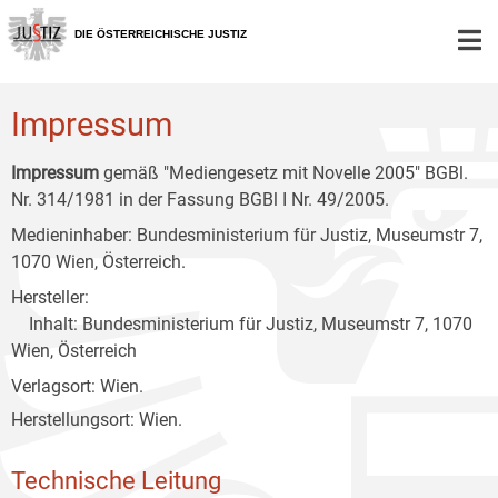
Zur
Zum
Zum
Hauptnavigation
Inhalt
Untermenü
DIE ÖSTERREICHISCHE JUSTIZ
[1]
[2]
[3]
Impressum
Impressum
gemäß "Mediengesetz mit Novelle 2005" BGBl.
Nr. 314/1981 in der Fassung BGBl I Nr. 49/2005.
Medieninhaber: Bundesministerium für Justiz, Museumstr 7,
1070 Wien, Österreich.
Hersteller:
Inhalt: Bundesministerium für Justiz, Museumstr 7, 1070
Wien, Österreich
Verlagsort: Wien.
Herstellungsort: Wien.
Technische Leitung