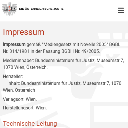
Zur
Zum
Zum
Hauptnavigation
Inhalt
Untermenü
DIE ÖSTERREICHISCHE JUSTIZ
[1]
[2]
[3]
Impressum
Impressum
gemäß "Mediengesetz mit Novelle 2005" BGBl.
Nr. 314/1981 in der Fassung BGBl I Nr. 49/2005.
Medieninhaber: Bundesministerium für Justiz, Museumstr 7,
1070 Wien, Österreich.
Hersteller:
Inhalt: Bundesministerium für Justiz, Museumstr 7, 1070
Wien, Österreich
Verlagsort: Wien.
Herstellungsort: Wien.
Technische Leitung