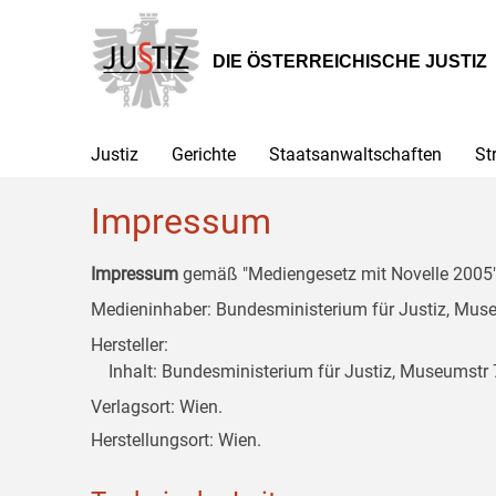
Zur
Zum
Zum
Hauptnavigation
Inhalt
Untermenü
[1]
[2]
[3]
DIE ÖSTERREICHISCHE JUSTIZ
Justiz
Gerichte
Staatsanwaltschaften
St
Impressum
Impressum
gemäß "Mediengesetz mit Novelle 2005" 
Medieninhaber: Bundesministerium für Justiz, Museu
Hersteller:
Inhalt: Bundesministerium für Justiz, Museumstr 7
Verlagsort: Wien.
Herstellungsort: Wien.