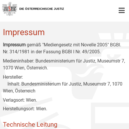
Zur
Zum
Zum
Hauptnavigation
Inhalt
Untermenü
DIE ÖSTERREICHISCHE JUSTIZ
[1]
[2]
[3]
Impressum
Impressum
gemäß "Mediengesetz mit Novelle 2005" BGBl.
Nr. 314/1981 in der Fassung BGBl I Nr. 49/2005.
Medieninhaber: Bundesministerium für Justiz, Museumstr 7,
1070 Wien, Österreich.
Hersteller:
Inhalt: Bundesministerium für Justiz, Museumstr 7, 1070
Wien, Österreich
Verlagsort: Wien.
Herstellungsort: Wien.
Technische Leitung