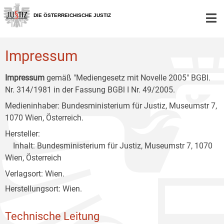
Zur
Zum
Zum
Hauptnavigation
Inhalt
Untermenü
DIE ÖSTERREICHISCHE JUSTIZ
[1]
[2]
[3]
Impressum
Impressum
gemäß "Mediengesetz mit Novelle 2005" BGBl.
Nr. 314/1981 in der Fassung BGBl I Nr. 49/2005.
Medieninhaber: Bundesministerium für Justiz, Museumstr 7,
1070 Wien, Österreich.
Hersteller:
Inhalt: Bundesministerium für Justiz, Museumstr 7, 1070
Wien, Österreich
Verlagsort: Wien.
Herstellungsort: Wien.
Technische Leitung