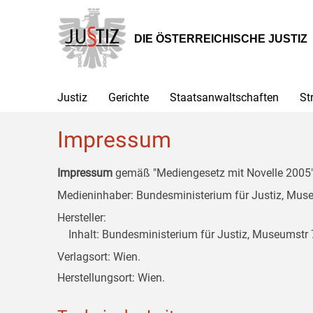
Zur
Zum
Zum
Hauptnavigation
Inhalt
Untermenü
[1]
[2]
[3]
DIE ÖSTERREICHISCHE JUSTIZ
Justiz
Gerichte
Staatsanwaltschaften
St
Impressum
Impressum
gemäß "Mediengesetz mit Novelle 2005" 
Medieninhaber: Bundesministerium für Justiz, Museu
Hersteller:
Inhalt: Bundesministerium für Justiz, Museumstr 7
Verlagsort: Wien.
Herstellungsort: Wien.