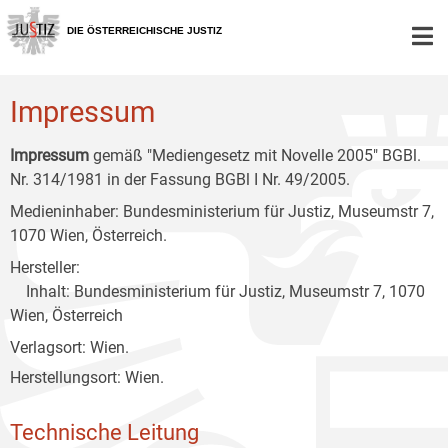
Zur
Zum
Zum
Hauptnavigation
Inhalt
Untermenü
DIE ÖSTERREICHISCHE JUSTIZ
[1]
[2]
[3]
Impressum
Impressum
gemäß "Mediengesetz mit Novelle 2005" BGBl.
Nr. 314/1981 in der Fassung BGBl I Nr. 49/2005.
Medieninhaber: Bundesministerium für Justiz, Museumstr 7,
1070 Wien, Österreich.
Hersteller:
Inhalt: Bundesministerium für Justiz, Museumstr 7, 1070
Wien, Österreich
Verlagsort: Wien.
Herstellungsort: Wien.
Technische Leitung