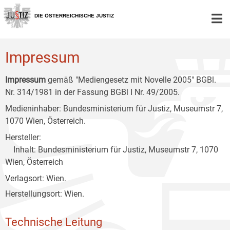
Zur
Zum
Zum
Hauptnavigation
Inhalt
Untermenü
DIE ÖSTERREICHISCHE JUSTIZ
[1]
[2]
[3]
Impressum
Impressum
gemäß "Mediengesetz mit Novelle 2005" BGBl.
Nr. 314/1981 in der Fassung BGBl I Nr. 49/2005.
Medieninhaber: Bundesministerium für Justiz, Museumstr 7,
1070 Wien, Österreich.
Hersteller:
Inhalt: Bundesministerium für Justiz, Museumstr 7, 1070
Wien, Österreich
Verlagsort: Wien.
Herstellungsort: Wien.
Technische Leitung