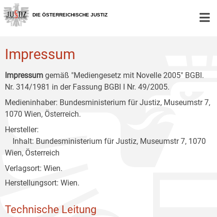
Zur
Zum
Zum
Hauptnavigation
Inhalt
Untermenü
DIE ÖSTERREICHISCHE JUSTIZ
[1]
[2]
[3]
Impressum
Impressum
gemäß "Mediengesetz mit Novelle 2005" BGBl.
Nr. 314/1981 in der Fassung BGBl I Nr. 49/2005.
Medieninhaber: Bundesministerium für Justiz, Museumstr 7,
1070 Wien, Österreich.
Hersteller:
Inhalt: Bundesministerium für Justiz, Museumstr 7, 1070
Wien, Österreich
Verlagsort: Wien.
Herstellungsort: Wien.
Technische Leitung