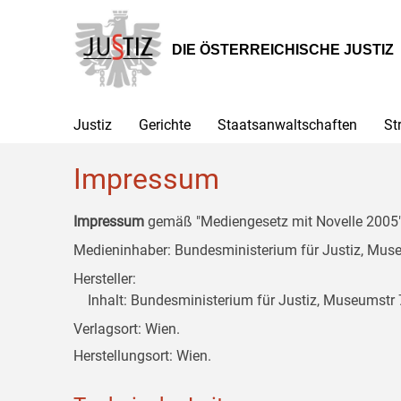
Zur
Zum
Zum
Hauptnavigation
Inhalt
Untermenü
[1]
[2]
[3]
DIE ÖSTERREICHISCHE JUSTIZ
Justiz
Gerichte
Staatsanwaltschaften
St
Impressum
Impressum
gemäß "Mediengesetz mit Novelle 2005" 
Medieninhaber: Bundesministerium für Justiz, Museu
Hersteller:
Inhalt: Bundesministerium für Justiz, Museumstr 7
Verlagsort: Wien.
Herstellungsort: Wien.