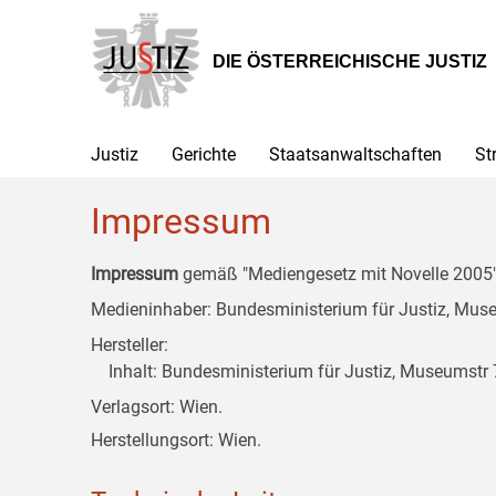
Zur
Zum
Zum
Hauptnavigation
Inhalt
Untermenü
[1]
[2]
[3]
DIE ÖSTERREICHISCHE JUSTIZ
Justiz
Gerichte
Staatsanwaltschaften
St
Impressum
Impressum
gemäß "Mediengesetz mit Novelle 2005" 
Medieninhaber: Bundesministerium für Justiz, Museu
Hersteller:
Inhalt: Bundesministerium für Justiz, Museumstr 7
Verlagsort: Wien.
Herstellungsort: Wien.