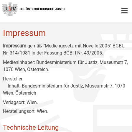
Zur
Zum
Zum
Hauptnavigation
Inhalt
Untermenü
DIE ÖSTERREICHISCHE JUSTIZ
[1]
[2]
[3]
Impressum
Impressum
gemäß "Mediengesetz mit Novelle 2005" BGBl.
Nr. 314/1981 in der Fassung BGBl I Nr. 49/2005.
Medieninhaber: Bundesministerium für Justiz, Museumstr 7,
1070 Wien, Österreich.
Hersteller:
Inhalt: Bundesministerium für Justiz, Museumstr 7, 1070
Wien, Österreich
Verlagsort: Wien.
Herstellungsort: Wien.
Technische Leitung