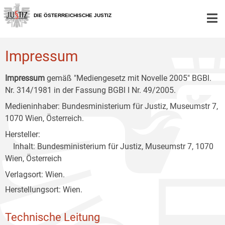
Zur
Zum
Zum
Hauptnavigation
Inhalt
Untermenü
DIE ÖSTERREICHISCHE JUSTIZ
[1]
[2]
[3]
Impressum
Impressum
gemäß "Mediengesetz mit Novelle 2005" BGBl.
Nr. 314/1981 in der Fassung BGBl I Nr. 49/2005.
Medieninhaber: Bundesministerium für Justiz, Museumstr 7,
1070 Wien, Österreich.
Hersteller:
Inhalt: Bundesministerium für Justiz, Museumstr 7, 1070
Wien, Österreich
Verlagsort: Wien.
Herstellungsort: Wien.
Technische Leitung