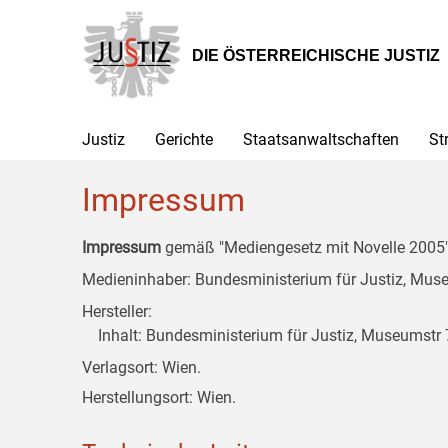
Zur
Zum
Zum
Hauptnavigation
Inhalt
Untermenü
[1]
[2]
[3]
DIE ÖSTERREICHISCHE JUSTIZ
Justiz
Gerichte
Staatsanwaltschaften
St
Impressum
Impressum
gemäß "Mediengesetz mit Novelle 2005" 
Medieninhaber: Bundesministerium für Justiz, Museu
Hersteller:
Inhalt: Bundesministerium für Justiz, Museumstr 7
Verlagsort: Wien.
Herstellungsort: Wien.