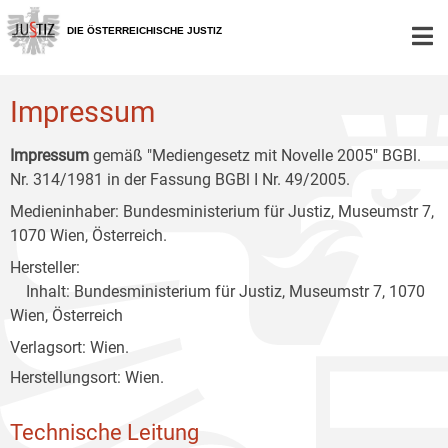
Zur
Zum
Zum
Hauptnavigation
Inhalt
Untermenü
DIE ÖSTERREICHISCHE JUSTIZ
[1]
[2]
[3]
Impressum
Impressum
gemäß "Mediengesetz mit Novelle 2005" BGBl.
Nr. 314/1981 in der Fassung BGBl I Nr. 49/2005.
Medieninhaber: Bundesministerium für Justiz, Museumstr 7,
1070 Wien, Österreich.
Hersteller:
Inhalt: Bundesministerium für Justiz, Museumstr 7, 1070
Wien, Österreich
Verlagsort: Wien.
Herstellungsort: Wien.
Technische Leitung