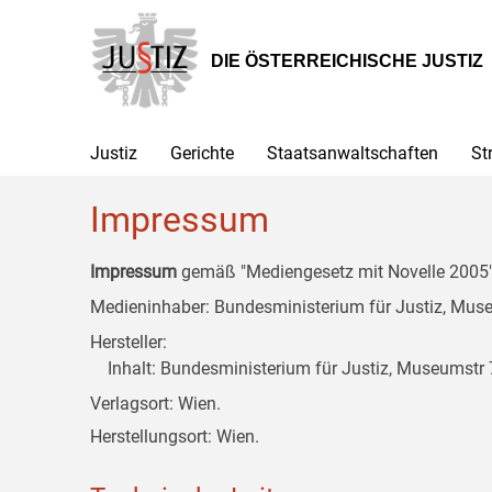
Zur
Zum
Zum
Hauptnavigation
Inhalt
Untermenü
[1]
[2]
[3]
DIE ÖSTERREICHISCHE JUSTIZ
Justiz
Gerichte
Staatsanwaltschaften
St
Impressum
Impressum
gemäß "Mediengesetz mit Novelle 2005" 
Medieninhaber: Bundesministerium für Justiz, Museu
Hersteller:
Inhalt: Bundesministerium für Justiz, Museumstr 7
Verlagsort: Wien.
Herstellungsort: Wien.