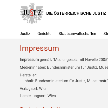
Zur
Zum
Zum
Hauptnavigation
Inhalt
Untermenü
[1]
[2]
[3]
DIE ÖSTERREICHISCHE JUSTIZ
Justiz
Gerichte
Staatsanwaltschaften
St
Impressum
Impressum
gemäß "Mediengesetz mit Novelle 2005" 
Medieninhaber: Bundesministerium für Justiz, Museu
Hersteller:
Inhalt: Bundesministerium für Justiz, Museumstr 7
Verlagsort: Wien.
Herstellungsort: Wien.