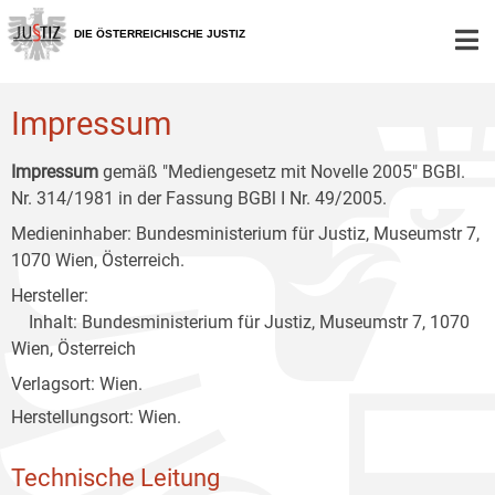
Zur
Zum
Zum
Hauptnavigation
Inhalt
Untermenü
DIE ÖSTERREICHISCHE JUSTIZ
[1]
[2]
[3]
Impressum
Impressum
gemäß "Mediengesetz mit Novelle 2005" BGBl.
Nr. 314/1981 in der Fassung BGBl I Nr. 49/2005.
Medieninhaber: Bundesministerium für Justiz, Museumstr 7,
1070 Wien, Österreich.
Hersteller:
Inhalt: Bundesministerium für Justiz, Museumstr 7, 1070
Wien, Österreich
Verlagsort: Wien.
Herstellungsort: Wien.
Technische Leitung