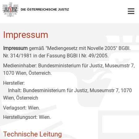
Zur
Zum
Zum
Hauptnavigation
Inhalt
Untermenü
DIE ÖSTERREICHISCHE JUSTIZ
[1]
[2]
[3]
Impressum
Impressum
gemäß "Mediengesetz mit Novelle 2005" BGBl.
Nr. 314/1981 in der Fassung BGBl I Nr. 49/2005.
Medieninhaber: Bundesministerium für Justiz, Museumstr 7,
1070 Wien, Österreich.
Hersteller:
Inhalt: Bundesministerium für Justiz, Museumstr 7, 1070
Wien, Österreich
Verlagsort: Wien.
Herstellungsort: Wien.
Technische Leitung