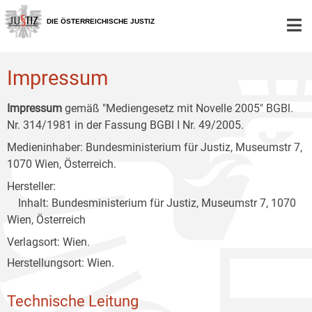
Zur
Zum
Zum
Hauptnavigation
Inhalt
Untermenü
DIE ÖSTERREICHISCHE JUSTIZ
[1]
[2]
[3]
Impressum
Impressum
gemäß "Mediengesetz mit Novelle 2005" BGBl.
Nr. 314/1981 in der Fassung BGBl I Nr. 49/2005.
Medieninhaber: Bundesministerium für Justiz, Museumstr 7,
1070 Wien, Österreich.
Hersteller:
Inhalt: Bundesministerium für Justiz, Museumstr 7, 1070
Wien, Österreich
Verlagsort: Wien.
Herstellungsort: Wien.
Technische Leitung