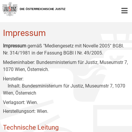
Zur
Zum
Zum
Hauptnavigation
Inhalt
Untermenü
DIE ÖSTERREICHISCHE JUSTIZ
[1]
[2]
[3]
Impressum
Impressum
gemäß "Mediengesetz mit Novelle 2005" BGBl.
Nr. 314/1981 in der Fassung BGBl I Nr. 49/2005.
Medieninhaber: Bundesministerium für Justiz, Museumstr 7,
1070 Wien, Österreich.
Hersteller:
Inhalt: Bundesministerium für Justiz, Museumstr 7, 1070
Wien, Österreich
Verlagsort: Wien.
Herstellungsort: Wien.
Technische Leitung