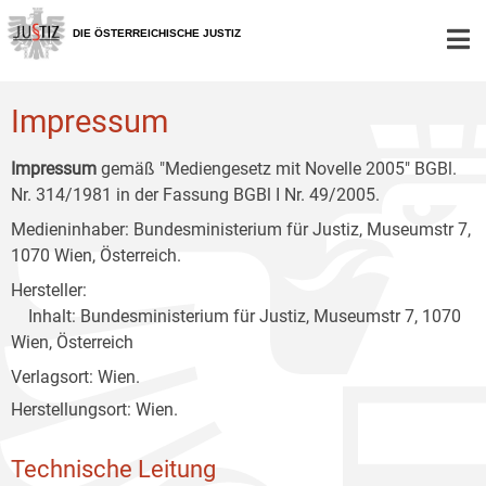
Zur
Zum
Zum
Hauptnavigation
Inhalt
Untermenü
DIE ÖSTERREICHISCHE JUSTIZ
[1]
[2]
[3]
Impressum
Impressum
gemäß "Mediengesetz mit Novelle 2005" BGBl.
Nr. 314/1981 in der Fassung BGBl I Nr. 49/2005.
Medieninhaber: Bundesministerium für Justiz, Museumstr 7,
1070 Wien, Österreich.
Hersteller:
Inhalt: Bundesministerium für Justiz, Museumstr 7, 1070
Wien, Österreich
Verlagsort: Wien.
Herstellungsort: Wien.
Technische Leitung