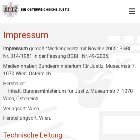
Zur
Zum
Zum
Hauptnavigation
Inhalt
Untermenü
DIE ÖSTERREICHISCHE JUSTIZ
[1]
[2]
[3]
Impressum
Impressum
gemäß "Mediengesetz mit Novelle 2005" BGBl.
Nr. 314/1981 in der Fassung BGBl I Nr. 49/2005.
Medieninhaber: Bundesministerium für Justiz, Museumstr 7,
1070 Wien, Österreich.
Hersteller:
Inhalt: Bundesministerium für Justiz, Museumstr 7, 1070
Wien, Österreich
Verlagsort: Wien.
Herstellungsort: Wien.
Technische Leitung