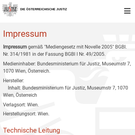
Zur
Zum
Zum
Hauptnavigation
Inhalt
Untermenü
DIE ÖSTERREICHISCHE JUSTIZ
[1]
[2]
[3]
Impressum
Impressum
gemäß "Mediengesetz mit Novelle 2005" BGBl.
Nr. 314/1981 in der Fassung BGBl I Nr. 49/2005.
Medieninhaber: Bundesministerium für Justiz, Museumstr 7,
1070 Wien, Österreich.
Hersteller:
Inhalt: Bundesministerium für Justiz, Museumstr 7, 1070
Wien, Österreich
Verlagsort: Wien.
Herstellungsort: Wien.
Technische Leitung