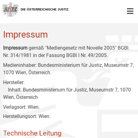
Zur
Zum
Zum
Hauptnavigation
Inhalt
Untermenü
DIE ÖSTERREICHISCHE JUSTIZ
[1]
[2]
[3]
Impressum
Impressum
gemäß "Mediengesetz mit Novelle 2005" BGBl.
Nr. 314/1981 in der Fassung BGBl I Nr. 49/2005.
Medieninhaber: Bundesministerium für Justiz, Museumstr 7,
1070 Wien, Österreich.
Hersteller:
Inhalt: Bundesministerium für Justiz, Museumstr 7, 1070
Wien, Österreich
Verlagsort: Wien.
Herstellungsort: Wien.
Technische Leitung