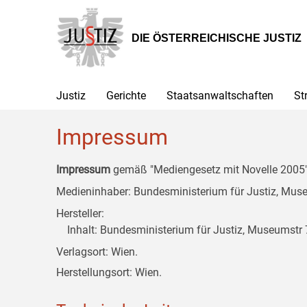
Zur
Zum
Zum
Hauptnavigation
Inhalt
Untermenü
[1]
[2]
[3]
DIE ÖSTERREICHISCHE JUSTIZ
Justiz
Gerichte
Staatsanwaltschaften
St
Impressum
Impressum
gemäß "Mediengesetz mit Novelle 2005" 
Medieninhaber: Bundesministerium für Justiz, Museu
Hersteller:
Inhalt: Bundesministerium für Justiz, Museumstr 7
Verlagsort: Wien.
Herstellungsort: Wien.