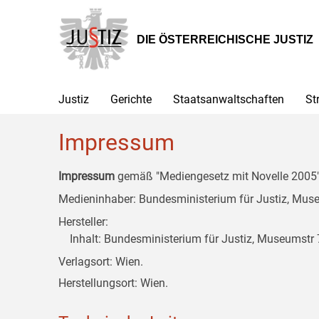
Zur
Zum
Zum
Hauptnavigation
Inhalt
Untermenü
[1]
[2]
[3]
DIE ÖSTERREICHISCHE JUSTIZ
Justiz
Gerichte
Staatsanwaltschaften
St
Impressum
Impressum
gemäß "Mediengesetz mit Novelle 2005" 
Medieninhaber: Bundesministerium für Justiz, Museu
Hersteller:
Inhalt: Bundesministerium für Justiz, Museumstr 7
Verlagsort: Wien.
Herstellungsort: Wien.