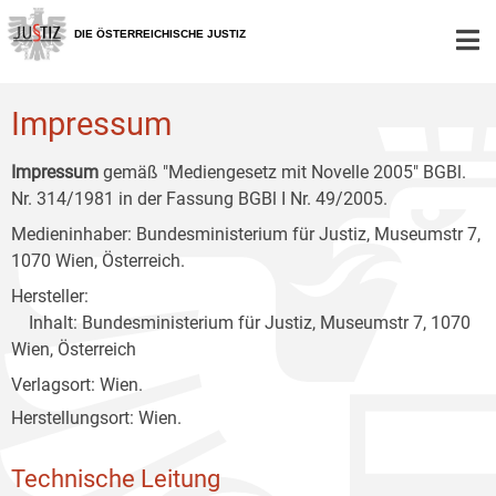
Zur
Zum
Zum
Hauptnavigation
Inhalt
Untermenü
DIE ÖSTERREICHISCHE JUSTIZ
[1]
[2]
[3]
Impressum
Impressum
gemäß "Mediengesetz mit Novelle 2005" BGBl.
Nr. 314/1981 in der Fassung BGBl I Nr. 49/2005.
Medieninhaber: Bundesministerium für Justiz, Museumstr 7,
1070 Wien, Österreich.
Hersteller:
Inhalt: Bundesministerium für Justiz, Museumstr 7, 1070
Wien, Österreich
Verlagsort: Wien.
Herstellungsort: Wien.
Technische Leitung