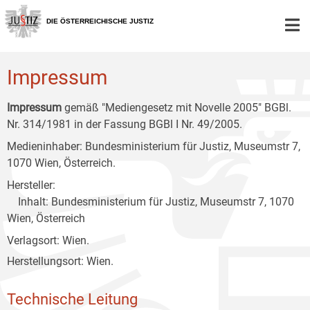
Zur
Zum
Zum
Hauptnavigation
Inhalt
Untermenü
DIE ÖSTERREICHISCHE JUSTIZ
[1]
[2]
[3]
Impressum
Impressum
gemäß "Mediengesetz mit Novelle 2005" BGBl.
Nr. 314/1981 in der Fassung BGBl I Nr. 49/2005.
Medieninhaber: Bundesministerium für Justiz, Museumstr 7,
1070 Wien, Österreich.
Hersteller:
Inhalt: Bundesministerium für Justiz, Museumstr 7, 1070
Wien, Österreich
Verlagsort: Wien.
Herstellungsort: Wien.
Technische Leitung