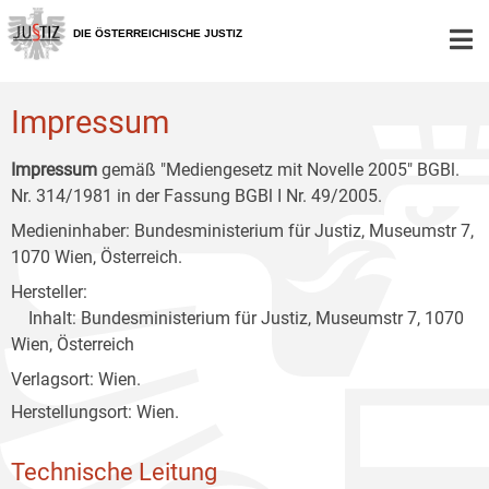
Zur
Zum
Zum
Hauptnavigation
Inhalt
Untermenü
DIE ÖSTERREICHISCHE JUSTIZ
[1]
[2]
[3]
Impressum
Impressum
gemäß "Mediengesetz mit Novelle 2005" BGBl.
Nr. 314/1981 in der Fassung BGBl I Nr. 49/2005.
Medieninhaber: Bundesministerium für Justiz, Museumstr 7,
1070 Wien, Österreich.
Hersteller:
Inhalt: Bundesministerium für Justiz, Museumstr 7, 1070
Wien, Österreich
Verlagsort: Wien.
Herstellungsort: Wien.
Technische Leitung