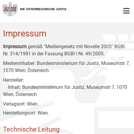
Zur
Zum
Zum
Hauptnavigation
Inhalt
Untermenü
DIE ÖSTERREICHISCHE JUSTIZ
[1]
[2]
[3]
Impressum
Impressum
gemäß "Mediengesetz mit Novelle 2005" BGBl.
Nr. 314/1981 in der Fassung BGBl I Nr. 49/2005.
Medieninhaber: Bundesministerium für Justiz, Museumstr 7,
1070 Wien, Österreich.
Hersteller:
Inhalt: Bundesministerium für Justiz, Museumstr 7, 1070
Wien, Österreich
Verlagsort: Wien.
Herstellungsort: Wien.
Technische Leitung