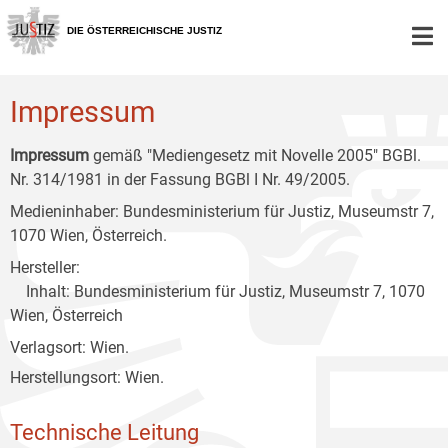
Zur
Zum
Zum
Hauptnavigation
Inhalt
Untermenü
DIE ÖSTERREICHISCHE JUSTIZ
[1]
[2]
[3]
Impressum
Impressum
gemäß "Mediengesetz mit Novelle 2005" BGBl.
Nr. 314/1981 in der Fassung BGBl I Nr. 49/2005.
Medieninhaber: Bundesministerium für Justiz, Museumstr 7,
1070 Wien, Österreich.
Hersteller:
Inhalt: Bundesministerium für Justiz, Museumstr 7, 1070
Wien, Österreich
Verlagsort: Wien.
Herstellungsort: Wien.
Technische Leitung