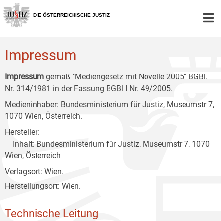
Zur
Zum
Zum
Hauptnavigation
Inhalt
Untermenü
DIE ÖSTERREICHISCHE JUSTIZ
[1]
[2]
[3]
Impressum
Impressum
gemäß "Mediengesetz mit Novelle 2005" BGBl.
Nr. 314/1981 in der Fassung BGBl I Nr. 49/2005.
Medieninhaber: Bundesministerium für Justiz, Museumstr 7,
1070 Wien, Österreich.
Hersteller:
Inhalt: Bundesministerium für Justiz, Museumstr 7, 1070
Wien, Österreich
Verlagsort: Wien.
Herstellungsort: Wien.
Technische Leitung