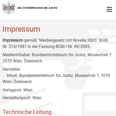
Zur
Zum
Zum
Hauptnavigation
Inhalt
Untermenü
DIE ÖSTERREICHISCHE JUSTIZ
[1]
[2]
[3]
Impressum
Impressum
gemäß "Mediengesetz mit Novelle 2005" BGBl.
Nr. 314/1981 in der Fassung BGBl I Nr. 49/2005.
Medieninhaber: Bundesministerium für Justiz, Museumstr 7,
1070 Wien, Österreich.
Hersteller:
Inhalt: Bundesministerium für Justiz, Museumstr 7, 1070
Wien, Österreich
Verlagsort: Wien.
Herstellungsort: Wien.
Technische Leitung