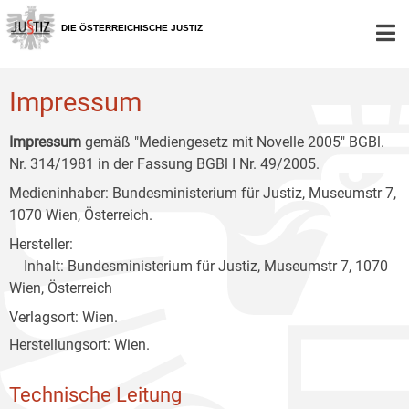
Zur
Zum
Zum
Hauptnavigation
Inhalt
Untermenü
DIE ÖSTERREICHISCHE JUSTIZ
[1]
[2]
[3]
Impressum
Impressum
gemäß "Mediengesetz mit Novelle 2005" BGBl.
Nr. 314/1981 in der Fassung BGBl I Nr. 49/2005.
Medieninhaber: Bundesministerium für Justiz, Museumstr 7,
1070 Wien, Österreich.
Hersteller:
Inhalt: Bundesministerium für Justiz, Museumstr 7, 1070
Wien, Österreich
Verlagsort: Wien.
Herstellungsort: Wien.
Technische Leitung