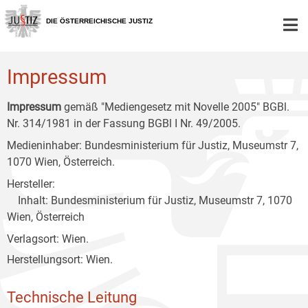
Zur
Zum
Zum
Hauptnavigation
Inhalt
Untermenü
DIE ÖSTERREICHISCHE JUSTIZ
[1]
[2]
[3]
Impressum
Impressum
gemäß "Mediengesetz mit Novelle 2005" BGBl.
Nr. 314/1981 in der Fassung BGBl I Nr. 49/2005.
Medieninhaber: Bundesministerium für Justiz, Museumstr 7,
1070 Wien, Österreich.
Hersteller:
Inhalt: Bundesministerium für Justiz, Museumstr 7, 1070
Wien, Österreich
Verlagsort: Wien.
Herstellungsort: Wien.
Technische Leitung