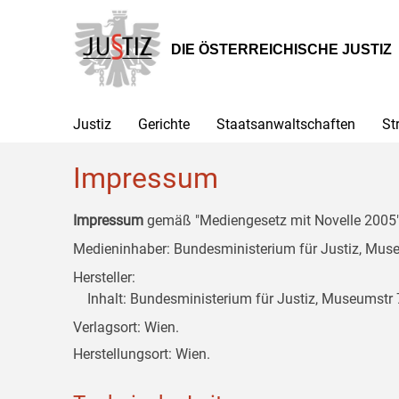
Zur
Zum
Zum
Hauptnavigation
Inhalt
Untermenü
[1]
[2]
[3]
DIE ÖSTERREICHISCHE JUSTIZ
Justiz
Gerichte
Staatsanwaltschaften
St
Impressum
Impressum
gemäß "Mediengesetz mit Novelle 2005" 
Medieninhaber: Bundesministerium für Justiz, Museu
Hersteller:
Inhalt: Bundesministerium für Justiz, Museumstr 7
Verlagsort: Wien.
Herstellungsort: Wien.