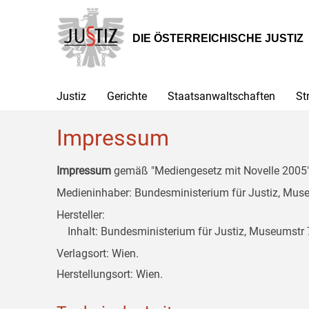
Zur
Zum
Zum
Hauptnavigation
Inhalt
Untermenü
[1]
[2]
[3]
DIE ÖSTERREICHISCHE JUSTIZ
Justiz
Gerichte
Staatsanwaltschaften
St
Impressum
Impressum
gemäß "Mediengesetz mit Novelle 2005" 
Medieninhaber: Bundesministerium für Justiz, Museu
Hersteller:
Inhalt: Bundesministerium für Justiz, Museumstr 7
Verlagsort: Wien.
Herstellungsort: Wien.