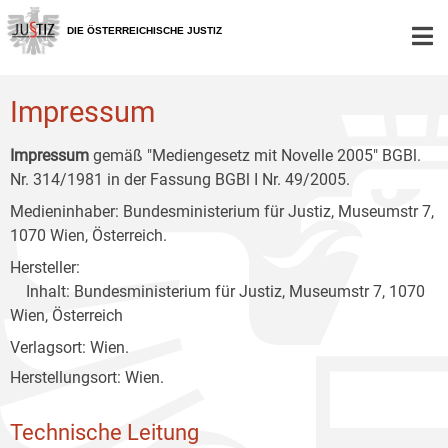
Zur
Zum
Zum
Hauptnavigation
Inhalt
Untermenü
DIE ÖSTERREICHISCHE JUSTIZ
[1]
[2]
[3]
Impressum
Impressum
gemäß "Mediengesetz mit Novelle 2005" BGBl.
Nr. 314/1981 in der Fassung BGBl I Nr. 49/2005.
Medieninhaber: Bundesministerium für Justiz, Museumstr 7,
1070 Wien, Österreich.
Hersteller:
Inhalt: Bundesministerium für Justiz, Museumstr 7, 1070
Wien, Österreich
Verlagsort: Wien.
Herstellungsort: Wien.
Technische Leitung