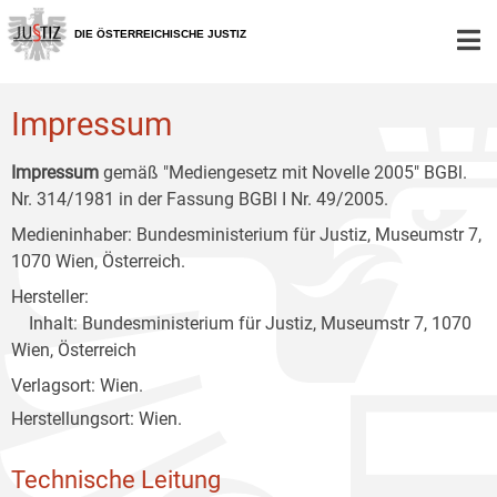
Zur
Zum
Zum
Hauptnavigation
Inhalt
Untermenü
DIE ÖSTERREICHISCHE JUSTIZ
[1]
[2]
[3]
Impressum
Impressum
gemäß "Mediengesetz mit Novelle 2005" BGBl.
Nr. 314/1981 in der Fassung BGBl I Nr. 49/2005.
Medieninhaber: Bundesministerium für Justiz, Museumstr 7,
1070 Wien, Österreich.
Hersteller:
Inhalt: Bundesministerium für Justiz, Museumstr 7, 1070
Wien, Österreich
Verlagsort: Wien.
Herstellungsort: Wien.
Technische Leitung