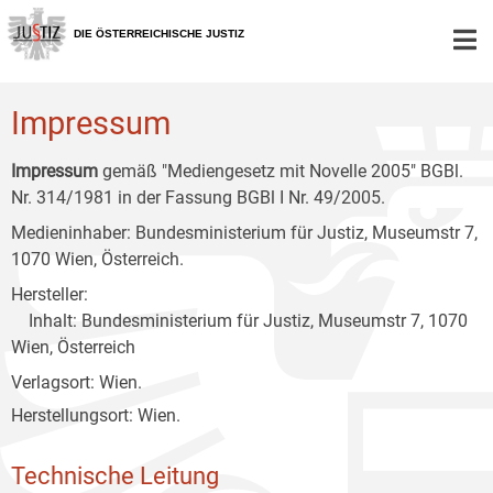
Zur
Zum
Zum
Hauptnavigation
Inhalt
Untermenü
DIE ÖSTERREICHISCHE JUSTIZ
[1]
[2]
[3]
Impressum
Impressum
gemäß "Mediengesetz mit Novelle 2005" BGBl.
Nr. 314/1981 in der Fassung BGBl I Nr. 49/2005.
Medieninhaber: Bundesministerium für Justiz, Museumstr 7,
1070 Wien, Österreich.
Hersteller:
Inhalt: Bundesministerium für Justiz, Museumstr 7, 1070
Wien, Österreich
Verlagsort: Wien.
Herstellungsort: Wien.
Technische Leitung