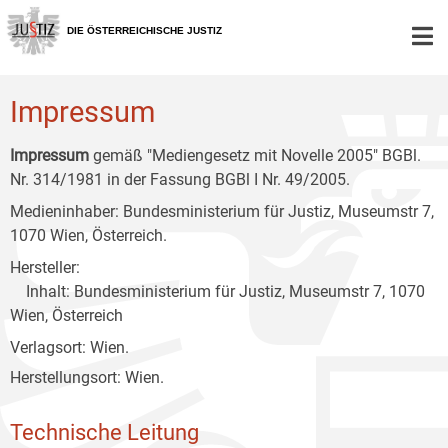
Zur
Zum
Zum
Hauptnavigation
Inhalt
Untermenü
DIE ÖSTERREICHISCHE JUSTIZ
[1]
[2]
[3]
Impressum
Impressum
gemäß "Mediengesetz mit Novelle 2005" BGBl.
Nr. 314/1981 in der Fassung BGBl I Nr. 49/2005.
Medieninhaber: Bundesministerium für Justiz, Museumstr 7,
1070 Wien, Österreich.
Hersteller:
Inhalt: Bundesministerium für Justiz, Museumstr 7, 1070
Wien, Österreich
Verlagsort: Wien.
Herstellungsort: Wien.
Technische Leitung