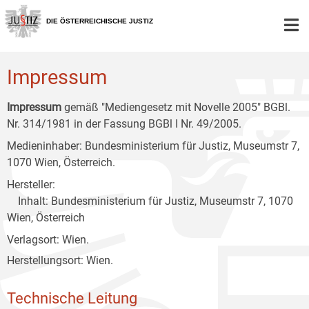
Zur
Zum
Zum
Hauptnavigation
Inhalt
Untermenü
DIE ÖSTERREICHISCHE JUSTIZ
[1]
[2]
[3]
Impressum
Impressum
gemäß "Mediengesetz mit Novelle 2005" BGBl.
Nr. 314/1981 in der Fassung BGBl I Nr. 49/2005.
Medieninhaber: Bundesministerium für Justiz, Museumstr 7,
1070 Wien, Österreich.
Hersteller:
Inhalt: Bundesministerium für Justiz, Museumstr 7, 1070
Wien, Österreich
Verlagsort: Wien.
Herstellungsort: Wien.
Technische Leitung