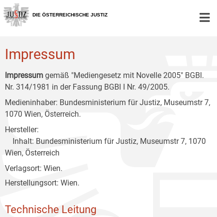
Zur
Zum
Zum
Hauptnavigation
Inhalt
Untermenü
DIE ÖSTERREICHISCHE JUSTIZ
[1]
[2]
[3]
Impressum
Impressum
gemäß "Mediengesetz mit Novelle 2005" BGBl.
Nr. 314/1981 in der Fassung BGBl I Nr. 49/2005.
Medieninhaber: Bundesministerium für Justiz, Museumstr 7,
1070 Wien, Österreich.
Hersteller:
Inhalt: Bundesministerium für Justiz, Museumstr 7, 1070
Wien, Österreich
Verlagsort: Wien.
Herstellungsort: Wien.
Technische Leitung