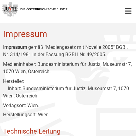
Zur
Zum
Zum
Hauptnavigation
Inhalt
Untermenü
DIE ÖSTERREICHISCHE JUSTIZ
[1]
[2]
[3]
Impressum
Impressum
gemäß "Mediengesetz mit Novelle 2005" BGBl.
Nr. 314/1981 in der Fassung BGBl I Nr. 49/2005.
Medieninhaber: Bundesministerium für Justiz, Museumstr 7,
1070 Wien, Österreich.
Hersteller:
Inhalt: Bundesministerium für Justiz, Museumstr 7, 1070
Wien, Österreich
Verlagsort: Wien.
Herstellungsort: Wien.
Technische Leitung