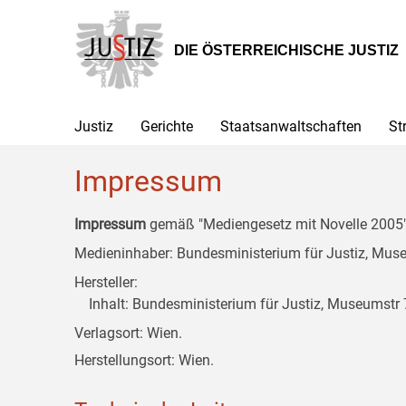
Zur
Zum
Zum
Hauptnavigation
Inhalt
Untermenü
[1]
[2]
[3]
DIE ÖSTERREICHISCHE JUSTIZ
Justiz
Gerichte
Staatsanwaltschaften
St
Impressum
Impressum
gemäß "Mediengesetz mit Novelle 2005" 
Medieninhaber: Bundesministerium für Justiz, Museu
Hersteller:
Inhalt: Bundesministerium für Justiz, Museumstr 7
Verlagsort: Wien.
Herstellungsort: Wien.