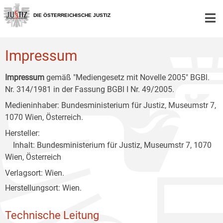
Zur
Zum
Zum
Hauptnavigation
Inhalt
Untermenü
DIE ÖSTERREICHISCHE JUSTIZ
[1]
[2]
[3]
Impressum
Impressum
gemäß "Mediengesetz mit Novelle 2005" BGBl.
Nr. 314/1981 in der Fassung BGBl I Nr. 49/2005.
Medieninhaber: Bundesministerium für Justiz, Museumstr 7,
1070 Wien, Österreich.
Hersteller:
Inhalt: Bundesministerium für Justiz, Museumstr 7, 1070
Wien, Österreich
Verlagsort: Wien.
Herstellungsort: Wien.
Technische Leitung