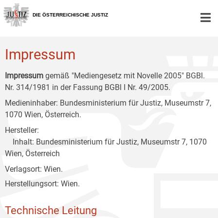
Zur
Zum
Zum
Hauptnavigation
Inhalt
Untermenü
DIE ÖSTERREICHISCHE JUSTIZ
[1]
[2]
[3]
Impressum
Impressum
gemäß "Mediengesetz mit Novelle 2005" BGBl.
Nr. 314/1981 in der Fassung BGBl I Nr. 49/2005.
Medieninhaber: Bundesministerium für Justiz, Museumstr 7,
1070 Wien, Österreich.
Hersteller:
Inhalt: Bundesministerium für Justiz, Museumstr 7, 1070
Wien, Österreich
Verlagsort: Wien.
Herstellungsort: Wien.
Technische Leitung