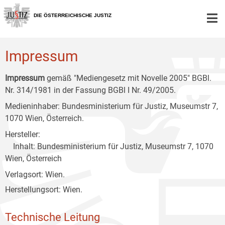
Zur
Zum
Zum
Hauptnavigation
Inhalt
Untermenü
DIE ÖSTERREICHISCHE JUSTIZ
[1]
[2]
[3]
Impressum
Impressum
gemäß "Mediengesetz mit Novelle 2005" BGBl.
Nr. 314/1981 in der Fassung BGBl I Nr. 49/2005.
Medieninhaber: Bundesministerium für Justiz, Museumstr 7,
1070 Wien, Österreich.
Hersteller:
Inhalt: Bundesministerium für Justiz, Museumstr 7, 1070
Wien, Österreich
Verlagsort: Wien.
Herstellungsort: Wien.
Technische Leitung